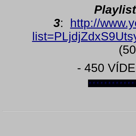
Playlis
3
:
http://www.y
list=PLjdjZdxS9Ut
(50
- 450 VÍD