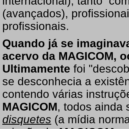
internacional), tanto co
(avançados), profissiona
profissionais.
Quando já se imaginava
acervo da MAGICOM, oc
Ultimamente
foi "desco
se desconhecia a existên
contendo várias instruçõ
MAGICOM
, todos ainda
disquetes
(a mídia norma