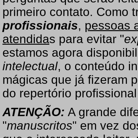
primeiro contato. Como t
profissionais
,
pessoas 
atendida
s para evitar "
ex
estamos agora disponibi
intelectual
, o conteúdo i
mágicas que já fizeram p
do repertório profissiona
ATENÇÃO:
A grande dif
"
manuscritos
" em vez dos