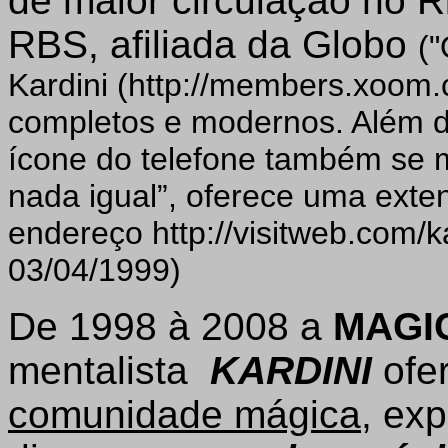
de maior circulação no 
RBS, afiliada da Globo
("
Kardini (http://members.xoom.
completos e modernos. Além do
ícone do telefone também se m
nada igual”, oferece uma exte
endereço http://visitweb.com/k
03/04/1999)
De 1998 à 2008 a
MAGI
mentalista
KARDINI
ofe
comunidade mágica
, ex