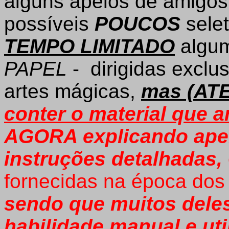
alguns apelos de amigos 
possíveis
POUCOS
selet
TEMPO LIMITADO
algum
PAPEL
- dirigidas excl
artes mágicas,
mas (AT
conter o material que
AGORA explicando ap
instruções detalhadas,
fornecidas na época dos
sendo que muitos del
habilidade manual e uti