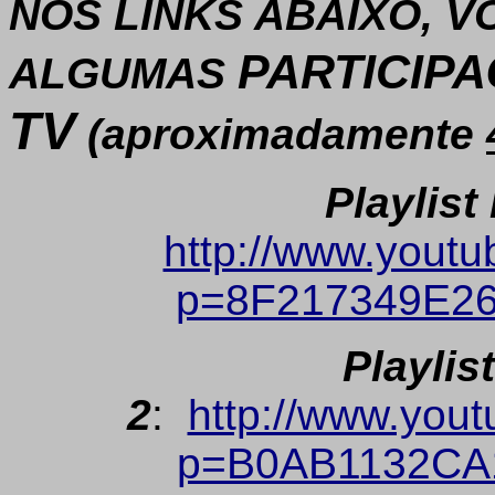
NOS LINKS ABAIXO, V
PARTICIP
ALGUMAS
TV
(aproximadamente
Playlist
http://www.youtu
p=8F217349E2
Playlis
2
:
http://www.yout
p=B0AB1132CA