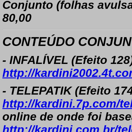
C
onjunto (folhas avuls
80,00
CONTEÚDO CONJUNT
- INFALÍVEL (Efeito 128
http://kardini2002.4t.c
- TELEPATIK (Efeito 174
http://kardini.7p.com/te
online de onde foi bas
http://kardini.com.br/te