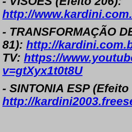
- VISÕES (Efeito 206):
http://www.kardini.com
- TRANSFORMAÇÃO DE 
81):
http://kardini.com
TV:
https://www.youtu
v=gtXyx1t0t8U
- SINTONIA ESP (Efeito 
http://kardini2003.free