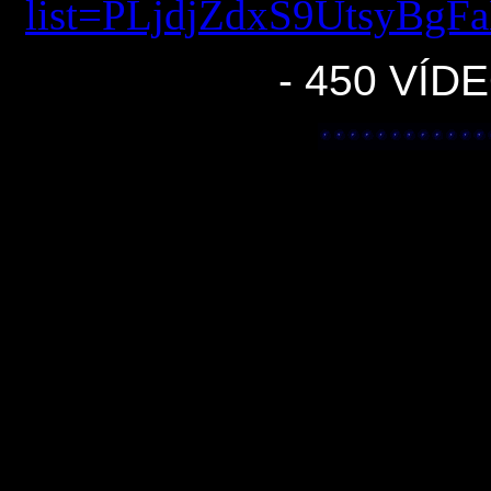
list=PLjdjZdxS9UtsyBgFa
- 450 VÍD