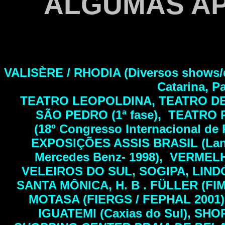
ALGUMAS A
VALISÈRE / RHODIA (Diversos shows/d
Catarina, P
TEATRO LEOPOLDINA, TEATRO DE
SÃO PEDRO (1ª fase), TEATR
(18º Congresso Internacional d
EXPOSIÇÕES ASSIS BRASIL (Lan
Mercedes Benz- 1998), VERMEL
VELEIROS DO SUL, SOGIPA, LIN
SANTA MÔNICA, H. B . FÜLLER (FIMM
MOTASA (FIERGS / FEPHAL 2001)
IGUATEMI (Caxias do Sul), SH