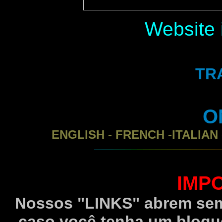
Website 
TR
O
ENGLISH - FRENCH -ITALIA
IMP
Nossos "LINKS" abrem se
caso você tenha um bloqu